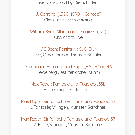
live; Clavichord by Dietrich Hein
J. Carreira: (1520-1590) „Cancao“
Clavichord; live recording
William Byrd: All in a garden green (live)
Clavichord; live
J.S.Bach: Partita Nr. 5, G-Dur
live; Clavichord de Thomas Schüler
Max Reger: Fantasie und Fuge „BACH“ op 46
Heidelberg Jesuitenkirche (Kuhn)
Max Reger: Fantasie und Fuge op 135b
Heidelberg Jesuitenkirche
Max Reger: Sinfonische Fantasie und Fuge op 57
1.Fantasie; Villingen, Münster, Sandtner
Max Reger: Sinfonische Fantasie und Fuge op 57
2. Fuge; Villingen, Münster, Sandtner