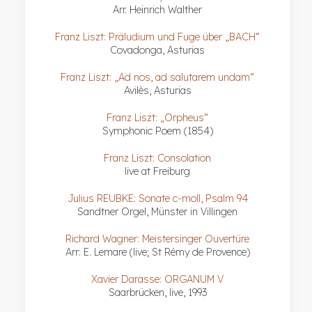
Arr. Heinrich Walther
Franz Liszt: Präludium und Fuge über „BACH“
Covadonga, Asturias
Franz Liszt: „Ad nos, ad salutarem undam“
Avilès, Asturias
Franz Liszt: „Orpheus“
Symphonic Poem (1854)
Franz Liszt: Consolation
live at Freiburg
Julius REUBKE: Sonate c-moll, Psalm 94
Sandtner Orgel, Münster in Villingen
Richard Wagner: Meistersinger Ouvertüre
Arr: E. Lemare (live; St Rémy de Provence)
Xavier Darasse: ORGANUM V
Saarbrücken, live, 1993