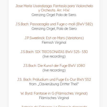
Jose María Usandizaga: Fantasía para Violonchelo
y Orchesta. Arr.: H.W.
Grenzing Orgel Pola de Siero.
J.S.Bach: Passacaglia und Fuge c-moll (BWV 582)
Grenzing Orgel, Pola de Siero
J.P.Sweelinck: Est-ce-Mars (Variations)
Flemish Virginal
J.S.Bach: SIX TRIOSONATAS BWV 525- 530
(live recording)
J.S.Bach: Die Kunst der Fuge BWV 1080
(live recording)
J.S. Bach: Präludium und Fuge Es-Dur BWV 552
from „Clavierübung Dritter Theil“
W. Byrd: Fantasie in G (Flämisches Virginal)
Flämisches Virginal