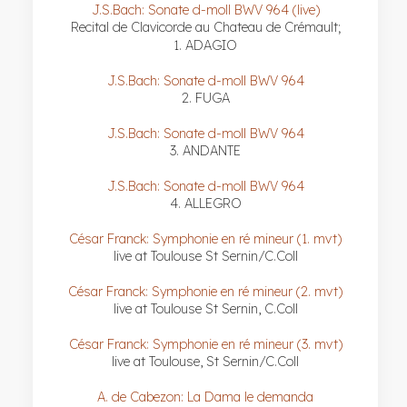
J.S.Bach: Sonate d-moll BWV 964 (live)
Recital de Clavicorde au Chateau de Crémault;
1. ADAGIO
J.S.Bach: Sonate d-moll BWV 964
2. FUGA
J.S.Bach: Sonate d-moll BWV 964
3. ANDANTE
J.S.Bach: Sonate d-moll BWV 964
4. ALLEGRO
César Franck: Symphonie en ré mineur (1. mvt)
live at Toulouse St Sernin/C.Coll
César Franck: Symphonie en ré mineur (2. mvt)
live at Toulouse St Sernin, C.Coll
César Franck: Symphonie en ré mineur (3. mvt)
live at Toulouse, St Sernin/C.Coll
A. de Cabezon: La Dama le demanda