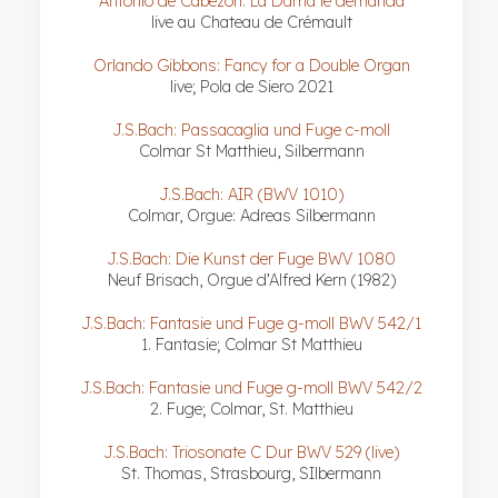
Antonio de Cabezon: La Dama le demanda
live au Chateau de Crémault
Orlando Gibbons: Fancy for a Double Organ
live; Pola de Siero 2021
J.S.Bach: Passacaglia und Fuge c-moll
Colmar St Matthieu, Silbermann
J.S.Bach: AIR (BWV 1010)
Colmar, Orgue: Adreas Silbermann
J.S.Bach: Die Kunst der Fuge BWV 1080
Neuf Brisach, Orgue d’Alfred Kern (1982)
J.S.Bach: Fantasie und Fuge g-moll BWV 542/1
1. Fantasie; Colmar St Matthieu
J.S.Bach: Fantasie und Fuge g-moll BWV 542/2
2. Fuge; Colmar, St. Matthieu
J.S.Bach: Triosonate C Dur BWV 529 (live)
St. Thomas, Strasbourg, SIlbermann