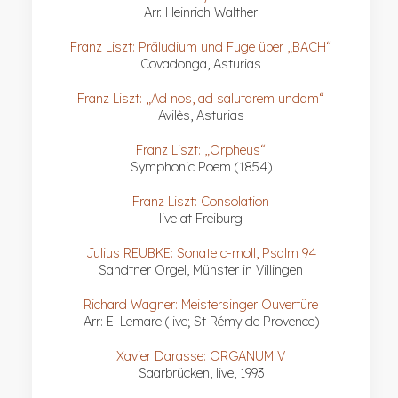
Arr. Heinrich Walther
Franz Liszt: Präludium und Fuge über „BACH“
Covadonga, Asturias
Franz Liszt: „Ad nos, ad salutarem undam“
Avilès, Asturias
Franz Liszt: „Orpheus“
Symphonic Poem (1854)
Franz Liszt: Consolation
live at Freiburg
Julius REUBKE: Sonate c-moll, Psalm 94
Sandtner Orgel, Münster in Villingen
Richard Wagner: Meistersinger Ouvertüre
Arr: E. Lemare (live; St Rémy de Provence)
Xavier Darasse: ORGANUM V
Saarbrücken, live, 1993