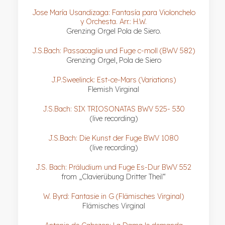
Jose María Usandizaga: Fantasía para Violonchelo
y Orchesta. Arr.: H.W.
Grenzing Orgel Pola de Siero.
J.S.Bach: Passacaglia und Fuge c-moll (BWV 582)
Grenzing Orgel, Pola de Siero
J.P.Sweelinck: Est-ce-Mars (Variations)
Flemish Virginal
J.S.Bach: SIX TRIOSONATAS BWV 525- 530
(live recording)
J.S.Bach: Die Kunst der Fuge BWV 1080
(live recording)
J.S. Bach: Präludium und Fuge Es-Dur BWV 552
from „Clavierübung Dritter Theil“
W. Byrd: Fantasie in G (Flämisches Virginal)
Flämisches Virginal