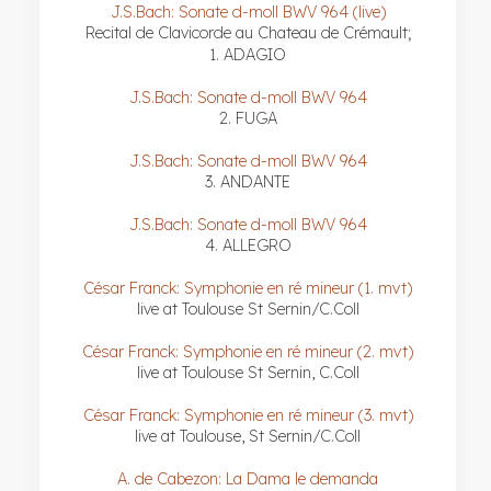
J.S.Bach: Sonate d-moll BWV 964 (live)
Recital de Clavicorde au Chateau de Crémault;
1. ADAGIO
J.S.Bach: Sonate d-moll BWV 964
2. FUGA
J.S.Bach: Sonate d-moll BWV 964
3. ANDANTE
J.S.Bach: Sonate d-moll BWV 964
4. ALLEGRO
César Franck: Symphonie en ré mineur (1. mvt)
live at Toulouse St Sernin/C.Coll
César Franck: Symphonie en ré mineur (2. mvt)
live at Toulouse St Sernin, C.Coll
César Franck: Symphonie en ré mineur (3. mvt)
live at Toulouse, St Sernin/C.Coll
A. de Cabezon: La Dama le demanda